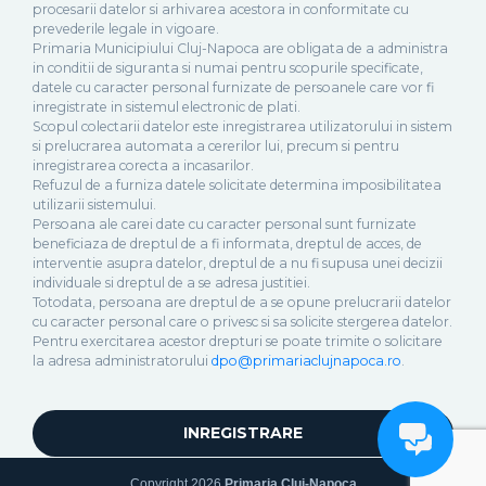
procesarii datelor si arhivarea acestora in conformitate cu
prevederile legale in vigoare.
Primaria Municipiului Cluj-Napoca are obligata de a administra
in conditii de siguranta si numai pentru scopurile specificate,
datele cu caracter personal furnizate de persoanele care vor fi
inregistrate in sistemul electronic de plati.
Scopul colectarii datelor este inregistrarea utilizatorului in sistem
si prelucrarea automata a cererilor lui, precum si pentru
inregistrarea corecta a incasarilor.
Refuzul de a furniza datele solicitate determina imposibilitatea
utilizarii sistemului.
Persoana ale carei date cu caracter personal sunt furnizate
beneficiaza de dreptul de a fi informata, dreptul de acces, de
interventie asupra datelor, dreptul de a nu fi supusa unei decizii
individuale si dreptul de a se adresa justitiei.
Totodata, persoana are dreptul de a se opune prelucrarii datelor
cu caracter personal care o privesc si sa solicite stergerea datelor.
Pentru exercitarea acestor drepturi se poate trimite o solicitare
la adresa administratorului
dpo@primariaclujnapoca.ro
.
Copyright 2026
Primaria Cluj-Napoca